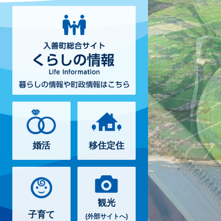
入
善
町
総
合
サ
イ
ト
く
ら
し
の
情
婚活
移住定住
報
暮
ら
し
の
情
観光
報
子育て
(外部サイトへ)
や