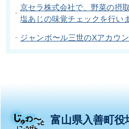
京セラ株式会社で、野菜の摂
塩あじの味覚チェックを行い
ジャンボ〜ル三世のXアカウ
じ
富山県入善町役