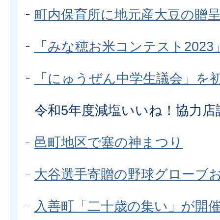
町内保育所に地元産大豆の贈
「みな穂お米コンテスト2023
「にゅうぜん中学生議会」を
令和5年度減塩いいね！協力店
邑町地区で塞の神まつり
大谷選手寄贈の野球グローブ
入善町「二十歳の集い」が開