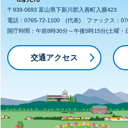
ゅ
〒939-0693 富山県下新川郡入善町入膳423
わ
電話：0765-72-1100 (代表) ファックス：0765
開庁時間：午前8時30分～午後5時15分(土曜
～
っ
交通アクセス
と
に
ゅ
う