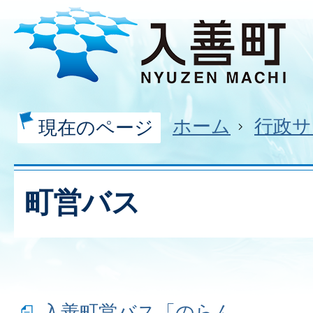
ホーム
行政サ
現在のページ
町営バス
入善町営バス「のらん