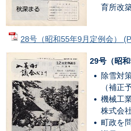
育所改
28号（昭和55年9月定例会） (PD
29号（昭和
除雪対
（補正
機械工
株式会
町政を