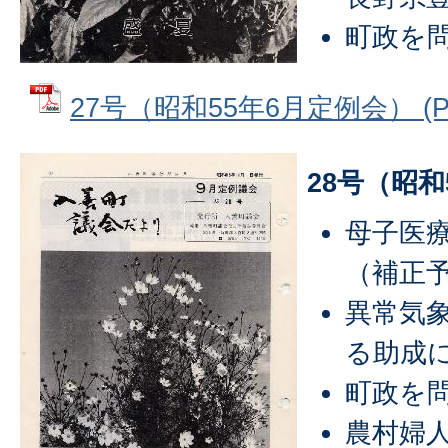
町政を
27号（昭和55年6月定例会） (PD
28号（昭和
母子医
（補正
異常気
る助成
町政を
農村婦