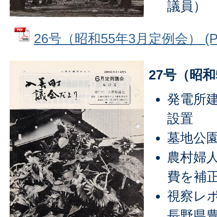
議員）
26号（昭和55年3月定例会） (PD
27号（昭和
発電所
設置
墓地公
農村婦
費を補
視察レ
長野県