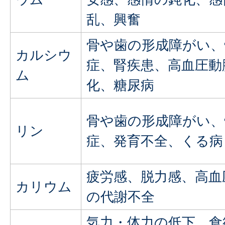
乱、興奮
骨や歯の形成障がい、
カルシウ
症、腎疾患、高血圧動
ム
化、糖尿病
骨や歯の形成障がい、
リン
症、発育不全、くる病
疲労感、脱力感、高血
カリウム
の代謝不全
気力・体力の低下、食