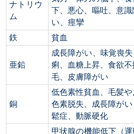
ナトリウ
下、悪心、嘔吐、意識
ム
い、痙攣
鉄
貧血
成長障がい、味覚喪失
亜鉛
痢、血糖上昇、食欲不
毛、皮膚障がい
低色素性貧血、毛髪や
銅
色素脱失、成長障がい
鬆症、動脈硬化
甲状腺の機能低下（運