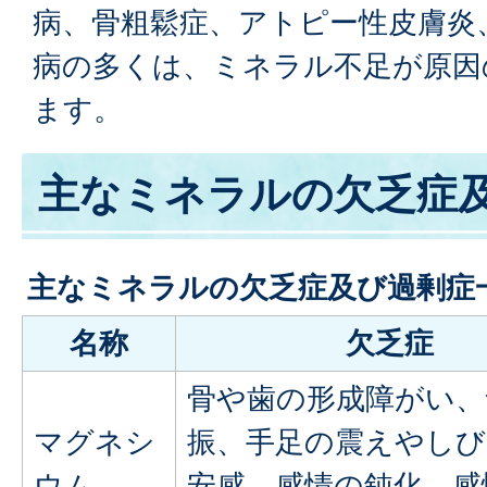
病、骨粗鬆症、アトピー性皮膚炎
病の多くは、ミネラル不足が原因
ます。
主なミネラルの欠乏症
主なミネラルの欠乏症及び過剰症
名称
欠乏症
骨や歯の形成障がい、
マグネシ
振、手足の震えやしび
ウム
安感、感情の鈍化、感