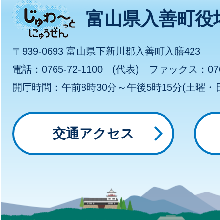
じ
富山県入善町役
ゅ
〒939-0693 富山県下新川郡入善町入膳423
わ
電話：0765-72-1100 (代表) ファックス：0765
開庁時間：午前8時30分～午後5時15分(土曜
～
っ
交通アクセス
と
に
ゅ