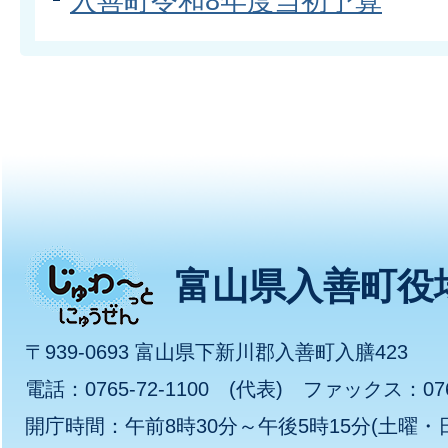
入善町令和8年度当初予算
じ
富山県入善町役
ゅ
〒939-0693 富山県下新川郡入善町入膳423
わ
電話：0765-72-1100 (代表) ファックス：0765
開庁時間：午前8時30分～午後5時15分(土曜
～