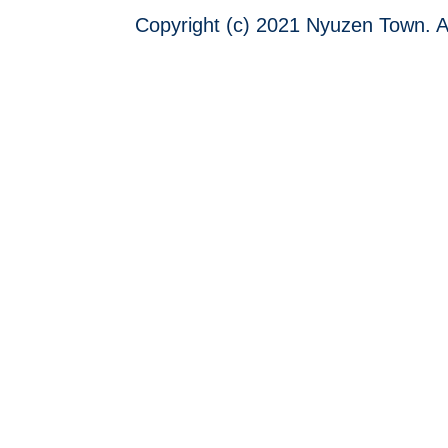
Copyright (c) 2021 Nyuzen Town. A