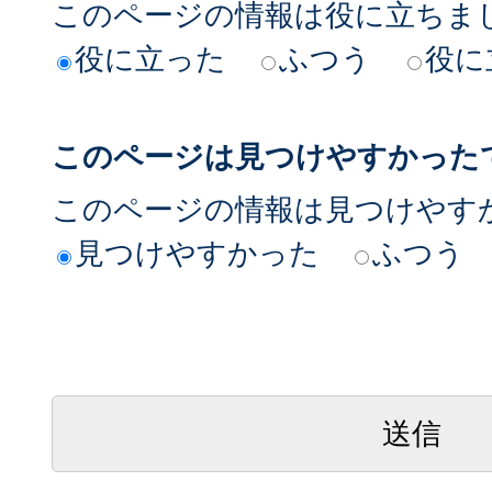
このページの情報は役に立ちま
役に立った
ふつう
役に
このページは見つけやすかった
このページの情報は見つけやす
見つけやすかった
ふつう