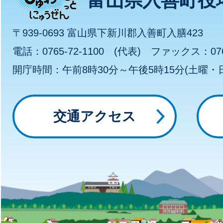
富山県入善町役
ゅ
〒939-0693 富山県下新川郡入善町入膳423
わ
電話：0765-72-1100 (代表) ファックス：0765
開庁時間：午前8時30分～午後5時15分(土曜
～
っ
交通アクセス
と
に
ゅ
う