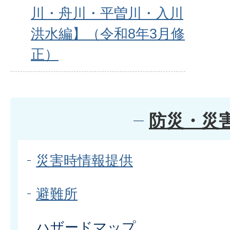
川・舟川・平曽川・入川
洪水編】（令和8年3月修
正）
防災・災
災害時情報提供
避難所
ハザードマップ