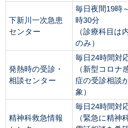
毎日夜間19時～
下新川一次急患
時30分
センター
（診療科目は
のみ）
毎日24時間対
発熱時の受診・
（新型コロナ
相談センター
症の受診相談
象）
毎日24時間対
精神科救急情報
（緊急に精神