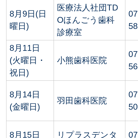
医療法人社団TD
8月9日(日
07
Oほんごう歯科
曜日)
58
診療室
8月11日
07
(火曜日・
小熊歯科医院
56
祝日)
8月14日
07
羽田歯科医院
(金曜日)
50
8月15日
リプラスデンタ
07