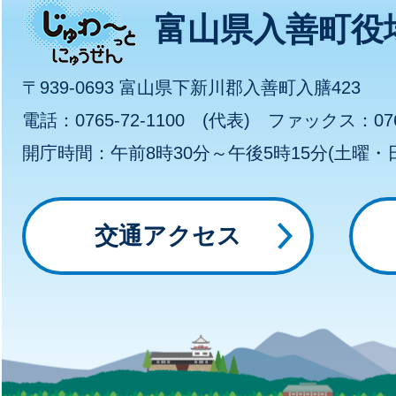
じ
富山県入善町役
ゅ
〒939-0693 富山県下新川郡入善町入膳423
わ
電話：0765-72-1100 (代表) ファックス：0765
開庁時間：午前8時30分～午後5時15分(土曜
～
っ
交通アクセス
と
に
ゅ