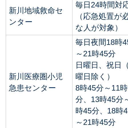
毎日24時間対
新川地域救命セ
（応急処置が
ンター
な人が対象）
毎日夜間18時4
～21時45分
日曜日、祝日
新川医療圏小児
曜日除く）
急患センター
8時45分～11時
分、13時45分
時45分、18時
～21時45分