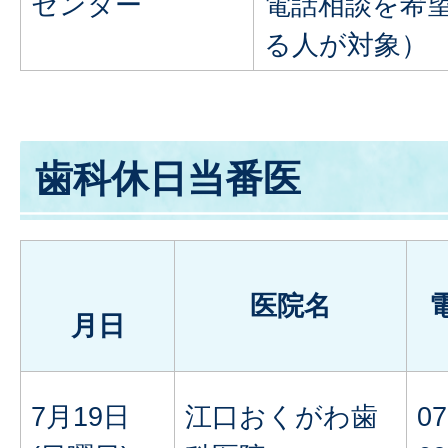
センター
電話相談を希
る人が対象）
歯科休日当番医
医院名
月日
7月19日
江口おくがわ歯
07