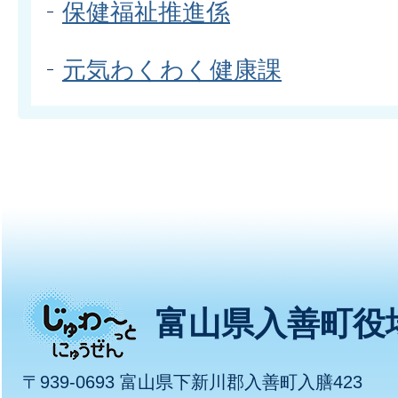
保健福祉推進係
元気わくわく健康課
じ
富山県入善町役
ゅ
〒939-0693 富山県下新川郡入善町入膳423